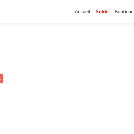
Aller
au
Accueil
Solde
Boutique
contenu
principal