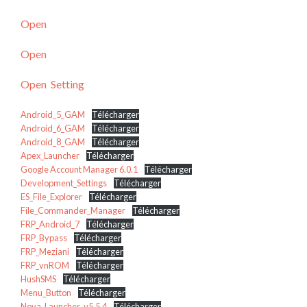
Open
Open
Open
Setting
Android_5_GAM
Télécharger
Android_6_GAM
Télécharger
Android_8_GAM
Télécharger
Apex_Launcher
Télécharger
Google Account Manager 6.0.1
Télécharger
Development_Settings
Télécharger
ES_File_Explorer
Télécharger
File_Commander_Manager
Télécharger
FRP_Android_7
Télécharger
FRP_Bypass
Télécharger
FRP_Meziani
Télécharger
FRP_vnROM
Télécharger
HushSMS
Télécharger
Menu_Button
Télécharger
Nova_Launcher_v5.5.4
Télécharger