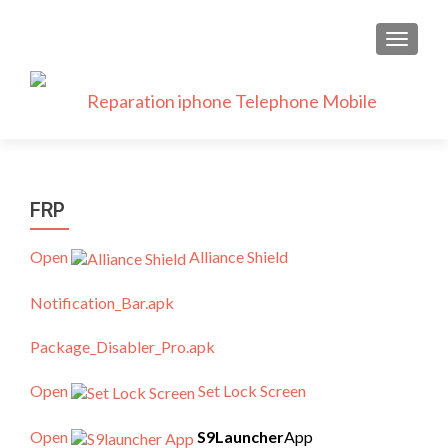
AFFICH
FRP
Open
Alliance Shield
Notification_Bar.apk
Package_Disabler_Pro.apk
Open
Set Lock Screen
Open
S9Launcher
App