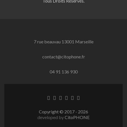
Tous Droits Réservés.
7 rue beauvau 13001 Marseille
contact@citophone.fr
04 91 136 930
Lien
Lien
Lien
Lien
Lien
Lien
Facebook
Twitter
Linkedin
Behance
Dribble
Instagram
Copyright © 2017 - 2026
developed by
CitoPHONE