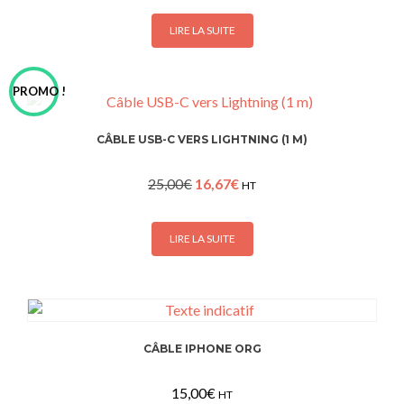
LIRE LA SUITE
PROMO !
CÂBLE USB-C VERS LIGHTNING (1 M)
Le
Le
25,00
€
16,67
€
HT
prix
prix
initial
actuel
était :
est :
LIRE LA SUITE
25,00€.
16,67€.
CÂBLE IPHONE ORG
15,00
€
HT