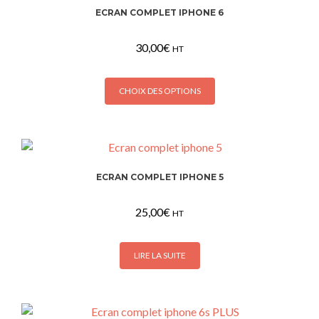
ECRAN COMPLET IPHONE 6
30,00
€
HT
Ce
CHOIX DES OPTIONS
produit
a
plusieurs
variations.
Les
ECRAN COMPLET IPHONE 5
options
peuvent
25,00
€
être
HT
choisies
sur
LIRE LA SUITE
la
page
du
produit