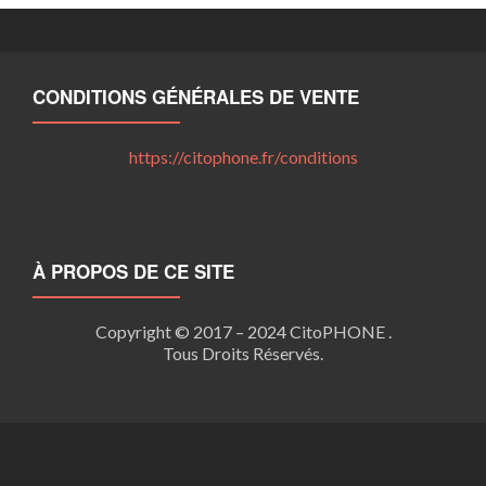
variations.
produit
Les
options
peuvent
CONDITIONS GÉNÉRALES DE VENTE
être
choisies
https://citophone.fr/
conditions
sur
la
page
du
produit
À PROPOS DE CE SITE
Copyright © 2017 – 2024 CitoPHONE .
Tous Droits Réservés.