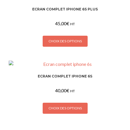
ECRAN COMPLET IPHONE 6S PLUS
45,00
€
HT
Ce
CHOIX DES OPTIONS
produit
a
plusieurs
variations.
Les
ECRAN COMPLET IPHONE 6S
options
peuvent
40,00
€
être
HT
choisies
Ce
sur
CHOIX DES OPTIONS
produit
la
a
page
plusieurs
du