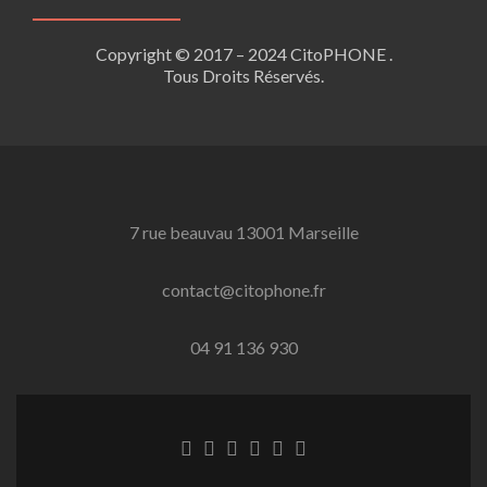
Copyright © 2017 – 2024 CitoPHONE .
Tous Droits Réservés.
7 rue beauvau 13001 Marseille
contact@citophone.fr
04 91 136 930
Lien
Lien
Lien
Lien
Lien
Lien
Facebook
Twitter
Linkedin
Behance
Dribble
Instagram