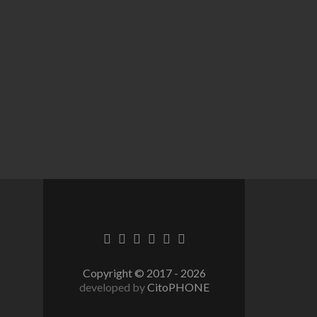
Lien
Lien
Lien
Lien
Lien
Lien
Facebook
Twitter
Linkedin
Behance
Dribble
Instagram
Copyright © 2017 - 2026
developed by
CitoPHONE