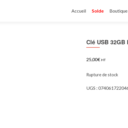
Aller
au
Accueil
Solde
Boutique
contenu
principal
Clé USB 32GB 
25,00
€
HT
Rupture de stock
UGS :
07406172204