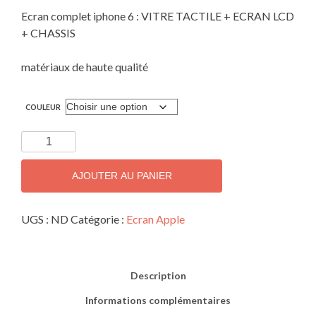
Ecran complet iphone 6 : VITRE TACTILE + ECRAN LCD
+ CHASSIS
matériaux de haute qualité
COULEUR
quantité
de
Ecran
AJOUTER AU PANIER
complet
iphone
UGS :
ND
Catégorie :
Ecran Apple
6
Description
Informations complémentaires