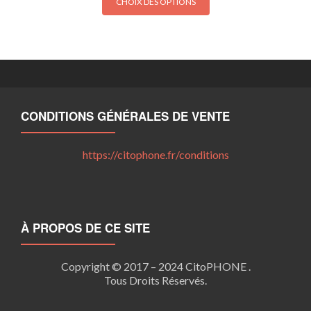
CHOIX DES OPTIONS
produit
a
plusieurs
variations.
Les
options
peuvent
CONDITIONS GÉNÉRALES DE VENTE
être
choisies
https://citophone.fr/
conditions
sur
la
page
du
produit
À PROPOS DE CE SITE
Copyright © 2017 – 2024 CitoPHONE .
Tous Droits Réservés.