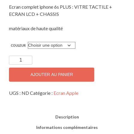
Ecran complet iphone 6s PLUS : VITRE TACTILE +
ECRAN LCD + CHASSIS
matériaux de haute qualité
COULEUR
quantité
de
Ecran
AJOUTER AU PANIER
complet
iphone
UGS :
ND
Catégorie :
Ecran Apple
6s
PLUS
Description
Informations complémentaires