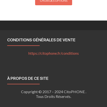
CHOIX DES OPTIONS
produit
a
plusieurs
variations.
Les
options
peuvent
CONDITIONS GÉNÉRALES DE VENTE
être
choisies
https://citophone.fr/
conditions
sur
la
page
du
produit
À PROPOS DE CE SITE
Copyright © 2017 – 2024 CitoPHONE .
Tous Droits Réservés.