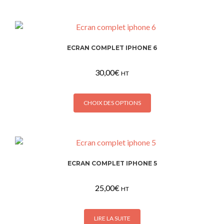
ECRAN COMPLET IPHONE 6
30,00
€
HT
Ce
CHOIX DES OPTIONS
produit
a
plusieurs
variations.
Les
ECRAN COMPLET IPHONE 5
options
peuvent
25,00
€
être
HT
choisies
sur
LIRE LA SUITE