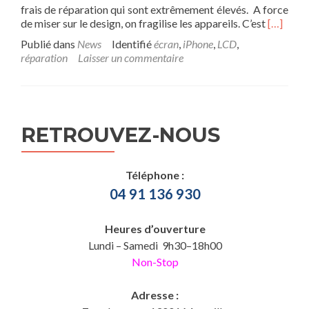
frais de réparation qui sont extrêmement élevés. A force
En
de miser sur le design, on fragilise les appareils. C’est
[…]
savoir
Publié dans
News
Identifié
écran
,
iPhone
,
LCD
,
plus
réparation
Laisser un commentaire
suriPhon
X :
hors
de
prix,
RETROUVEZ-NOUS
très
fragile
et
cher
Téléphone :
à
04 91 136 930
réparer
Heures d’ouverture
Lundi – Samedi 9h30–18h00
Non-Stop
Adresse :