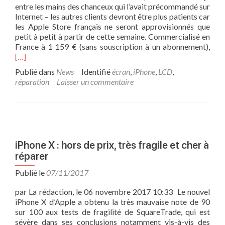
entre les mains des chanceux qui l’avait précommandé sur
Internet – les autres clients devront être plus patients car
les Apple Store français ne seront approvisionnés que
petit à petit à partir de cette semaine. Commercialisé en
En
France à 1 159 € (sans souscription à un abonnement),
savo
[…]
plus
Publié dans
News
Identifié
écran
,
iPhone
,
LCD
,
sur
réparation
Laisser un commentaire
que
coû
la
répa
de
l’éc
iPhone X : hors de prix, très fragile et cher à
d’un
réparer
iPh
Publié le
07/11/2017
par La rédaction, le 06 novembre 2017 10:33 Le nouvel
iPhone X d’Apple a obtenu la très mauvaise note de 90
sur 100 aux tests de fragilité de SquareTrade, qui est
sévère dans ses conclusions notamment vis-à-vis des