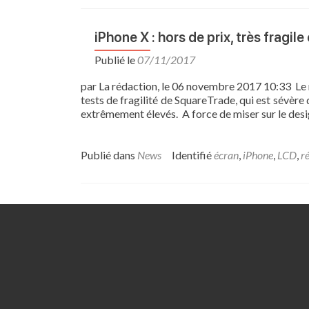
iPhone X : hors de prix, très fragile
Publié le
07/11/2017
par La rédaction, le 06 novembre 2017 10:33 Le 
tests de fragilité de SquareTrade, qui est sévère
extrêmement élevés. A force de miser sur le design
Publié dans
News
Identifié
écran
,
iPhone
,
LCD
,
r