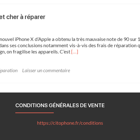
que
coûte
la
 et cher à réparer
réparatio
de
l’écran
d’un
nouvel iPhone X d’Apple a obtenu la très mauvaise note de 90 sur 
iPhone
 dans ses conclusions notamment vis-à-vis des frais de réparation q
En
, on fragilise les appareils. C’est
[…]
savoir
plus
suriPhone
éparation
Laisser un commentaire
X :
hors
de
prix,
très
CONDITIONS GÉNÉRALES DE VENTE
fragile
et
cher
https://citophone.fr/
conditions
à
réparer