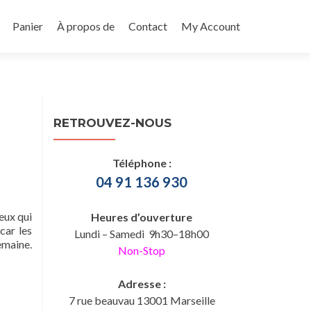
Panier
À propos de
Contact
My Account
RETROUVEZ-NOUS
Téléphone :
04 91 136 930
eux qui
Heures d’ouverture
car les
Lundi – Samedi 9h30–18h00
emaine.
Non-Stop
Adresse :
7 rue beauvau 13001 Marseille