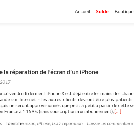
Aller
au
Accueil
Solde
Boutique
contenu
principal
 la réparation de l’écran d’un iPhone
/2017
ancé vendredi dernier, l’iPhone X est déjà entre les mains des chanc
ndé sur Internet – les autres clients devront être plus patients 
çais ne seront approvisionnés que petit à petit à partir de cette s
En
n France à 1 159 € (sans souscription à un abonnement),
[…]
savoir
plus
s
Identifié
écran
,
iPhone
,
LCD
,
réparation
Laisser un commentaire
surCe