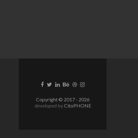
Lien
Lien
Lien
Lien
Lien
Lien
Facebook
Twitter
Linkedin
Behance
Dribble
Instagram
Copyright © 2017 - 2026
developed by
CitoPHONE